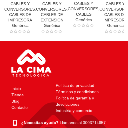
De 3 Mts.
CABLES Y
CABLES Y
CABLES Y
CABLES Y
CONVERSORES
,
CONVERSORES
,
CONVERSORES
,
CONVERSORE
CABLES
CABLES DE
CABLES DE
CABLES DE
Genérica
IMPRESORA
EXTENSION
IMPRESORA
Genérica
Genérica
Genérica
Política de privacidad
Inicio
Términos y condiciones
Tienda
Política de garantía y
Blog
devoluciones
Contacto
Industria y comercio
¿Necesitas ayuda?
Llámanos al 3003714657