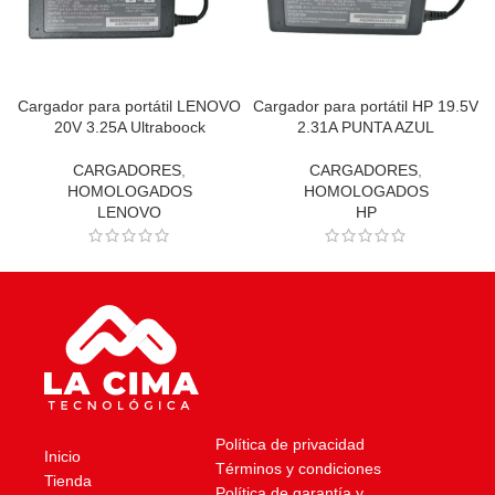
Cargador para portátil LENOVO
Cargador para portátil HP 19.5V
20V 3.25A Ultraboock
2.31A PUNTA AZUL
CARGADORES
,
CARGADORES
,
HOMOLOGADOS
HOMOLOGADOS
LENOVO
HP
Política de privacidad
Inicio
Términos y condiciones
Tienda
Política de garantía y