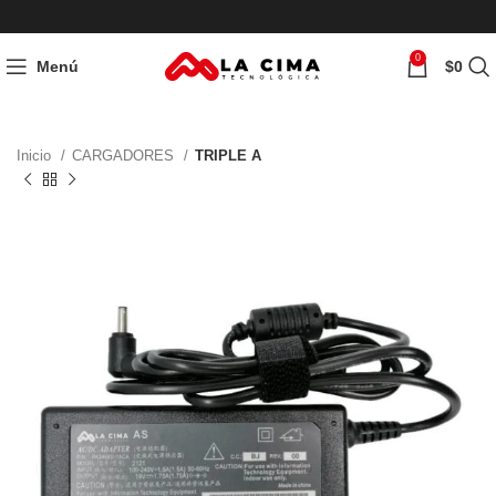
0
Menú
$
0
Inicio
CARGADORES
TRIPLE A