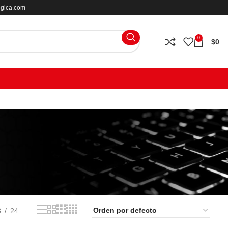
ogica.com
0
$
0
8
24