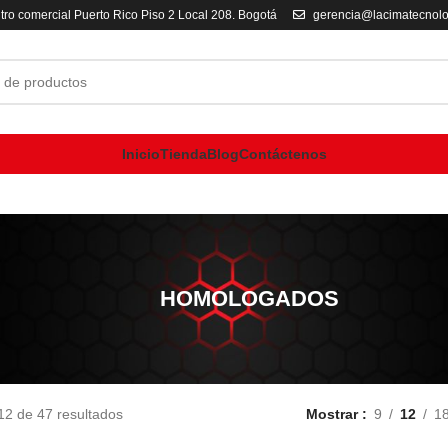
tro comercial Puerto Rico Piso 2 Local 208. Bogotá
gerencia@lacimatecnol
Inicio
Tienda
Blog
Contáctenos
HOMOLOGADOS
2 de 47 resultados
Mostrar
9
12
1