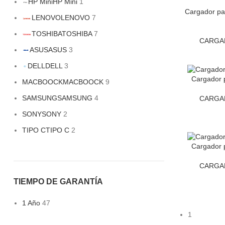
HP Mini
HP Mini
1
Cargador pa
LENOVO
LENOVO
7
TOSHIBA
TOSHIBA
7
CARGA
ASUS
ASUS
3
DELL
DELL
3
Cargador 
MACBOOCK
MACBOOCK
9
SAMSUNG
SAMSUNG
4
CARGA
SONY
SONY
2
TIPO C
TIPO C
2
Cargador 
CARGA
TIEMPO DE GARANTÍA
1 Año
47
1