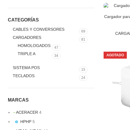
Cargador par
CATEGORÍAS
CABLES Y CONVERSORES
69
CARGA
CARGADORES
81
HOMOLOGADOS
47
TRIPLE A
AGOTADO
34
SISTEMA POS
15
TECLADOS
24
MARCAS
ACER
ACER
4
HP
HP
5