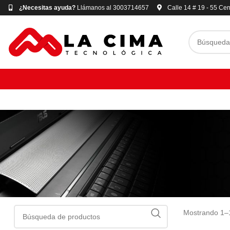
¿Necesitas ayuda?
Llámanos al 3003714657
Calle 14 # 19 - 55 Cen
Mostrando 1–1