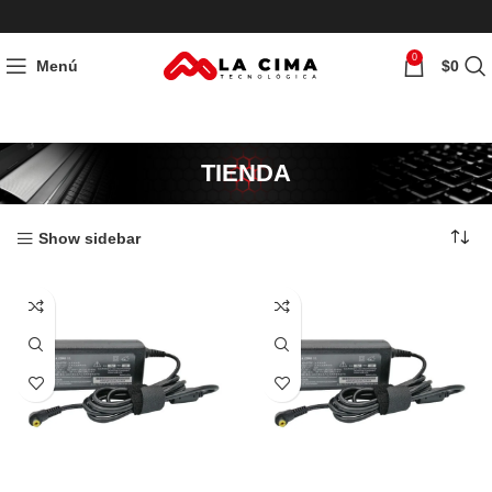
0
Menú
$
0
TIENDA
Show sidebar