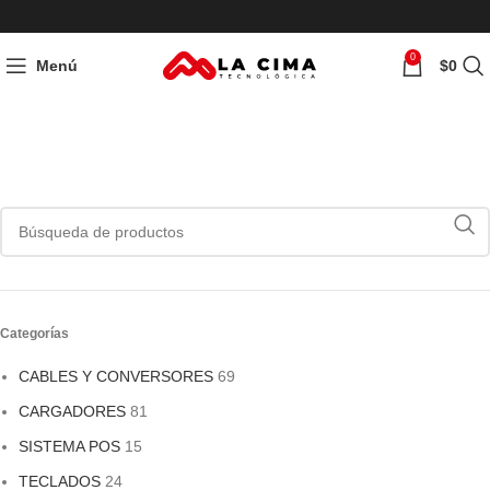
0
Menú
$
0
NEGRO / BLANCO
Categorías
CABLES Y CONVERSORES
69
CARGADORES
81
SISTEMA POS
15
TECLADOS
24